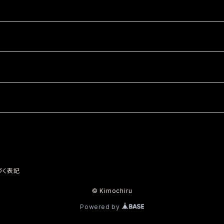
づく表記
© Kimochiru
Powered by