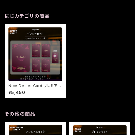
同じカテゴリの商品
Nice Dealer Card プレミアセ
ット
¥5,450
その他の商品