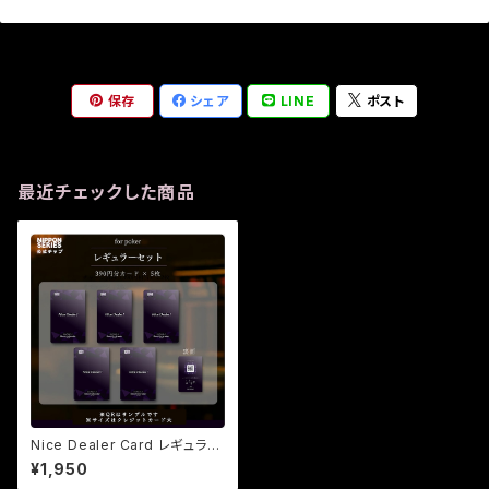
保存
シェア
LINE
ポスト
最近チェックした商品
Nice Dealer Card レギュラー
セット
¥1,950